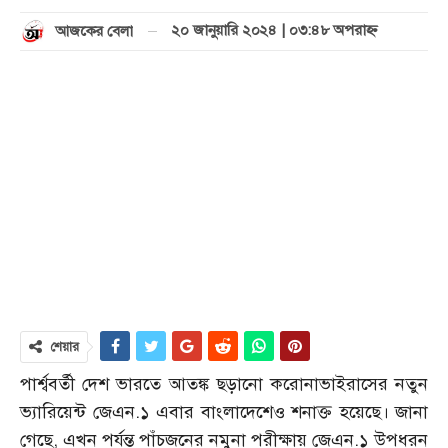
২০ জানুয়ারি ২০২৪ | ০৩:৪৮ অপরাহ্ণ
আজকের বেলা
শেয়ার
পার্শ্ববর্তী দেশ ভারতে আতঙ্ক ছড়ানো করোনাভাইরাসের নতুন
ভ্যারিয়েন্ট জেএন.১ এবার বাংলাদেশেও শনাক্ত হয়েছে। জানা
গেছে, এখন পর্যন্ত পাঁচজনের নমুনা পরীক্ষায় জেএন.১ উপধরন