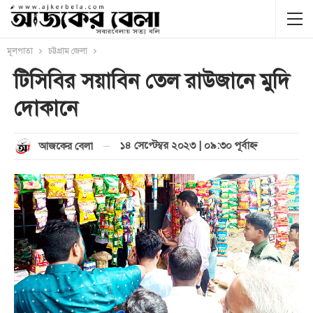
মূলপাতা
চট্টগ্রাম জেলা
টিসিবির সয়াবিন তেল রাউজানে মুদি
দোকানে
১৪ সেপ্টেম্বর ২০২৩ | ০৯:৩০ পূর্বাহ্ণ
আজকের বেলা