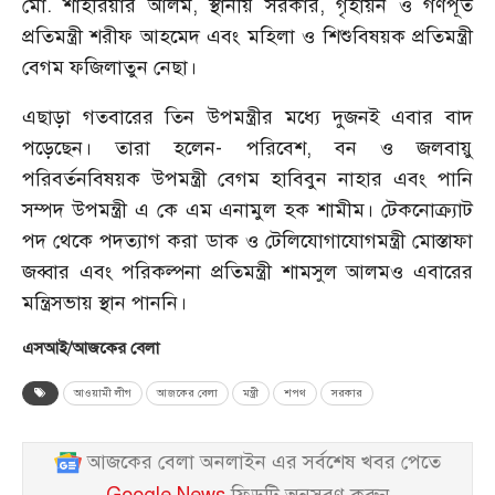
মো. শাহরিয়ার আলম, স্থানীয় সরকার, গৃহায়ন ও গণপূর্ত
প্রতিমন্ত্রী শরীফ আহমেদ এবং মহিলা ও শিশুবিষয়ক প্রতিমন্ত্রী
বেগম ফজিলাতুন নেছা।
এছাড়া গতবারের তিন উপমন্ত্রীর মধ্যে দুজনই এবার বাদ
পড়েছেন। তারা হলেন- পরিবেশ, বন ও জলবায়ু
পরিবর্তনবিষয়ক উপমন্ত্রী বেগম হাবিবুন নাহার এবং পানি
সম্পদ উপমন্ত্রী এ কে এম এনামুল হক শামীম। টেকনোক্র্যাট
পদ থেকে পদত্যাগ করা ডাক ও টেলিযোগাযোগমন্ত্রী মোস্তাফা
জব্বার এবং পরিকল্পনা প্রতিমন্ত্রী শামসুল আলমও এবারের
মন্ত্রিসভায় স্থান পাননি।
এসআই/আজকের বেলা
আওয়ামী লীগ
আজকের বেলা
মন্ত্রী
শপথ
সরকার
আজকের বেলা অনলাইন এর সর্বশেষ খবর পেতে