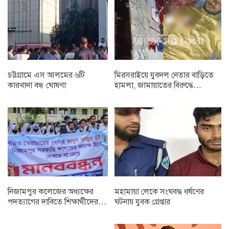
চট্টগ্রামে এস আলমের ৬টি
মিরসরাইয়ে যুবদল নেতার বাড়িতে
কারখানা বন্ধ ঘোষণা
হামলা, জামায়াতের বিরুদ্ধে…
নিজামপুর কলেজের অধ্যক্ষের
মহামায়া লেকে সংঘবদ্ধ ধর্ষণের
পদত্যাগের দাবিতে শিক্ষার্থীদের…
ঘটনায় যুবক গ্রেপ্তার