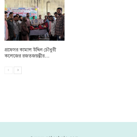
প্রফেসর কামাল উদ্দিন চৌধুরী
কলেজের রজতজয়ন্তীর…